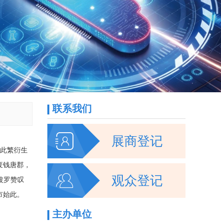
联系我们

展商登记
在此繁衍生
)废钱唐郡，

观众登记
·波罗赞叹
市始此。
主办单位