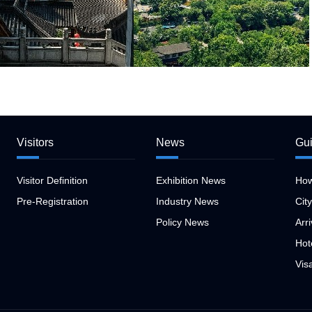
Visitors
News
Gu
Visitor Definition
Exhibition News
How
Pre-Registration
Industry News
Cit
Policy News
Arri
Hot
Vis