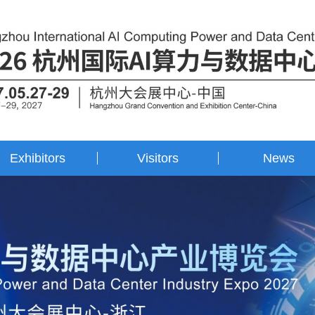
Exhibitors
Visitors
News