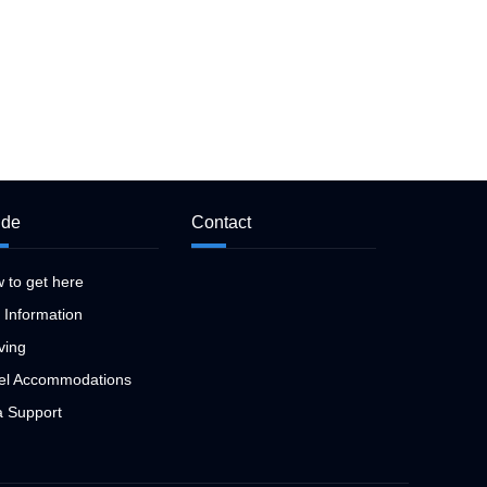
ide
Contact
 to get here
y Information
ving
el Accommodations
a Support