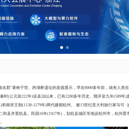
名郡”著称于世。跨湖桥遗址的发掘显示，早在8000多年前，就有人类
时(公元前222年)设县治以来，已有2200多年历史。隋开皇九年(589年
和南宋王朝(1138-1279年)两代建都杭州。 被13世纪意大利旅行家马可 
、仁和县并置杭县。民国16年(1927年)，划杭县城区等地设杭州市，杭州置
章。