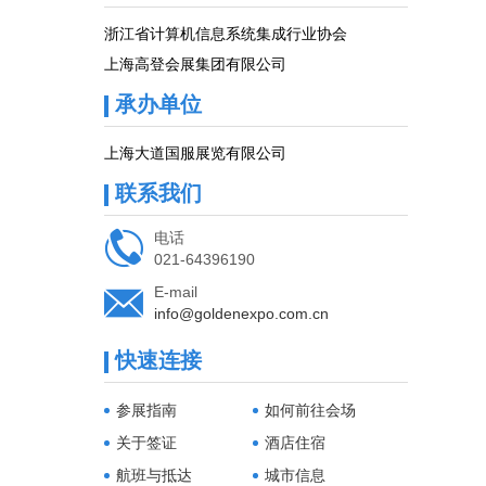
浙江省计算机信息系统集成行业协会
上海高登会展集团有限公司
承办单位
上海大道国服展览有限公司
联系我们

电话
021-64396190

E-mail
info@goldenexpo.com.cn
快速连接
参展指南
如何前往会场
关于签证
酒店住宿
航班与抵达
城市信息