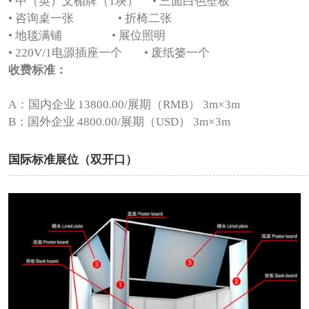
• 中（英）文楣牌（1块） • 三面白色壁板
• 咨询桌一张 • 折椅二张
• 地毯满铺 • 展位照明
• 220V/1电源插座一个 • 废纸篓一个
收费标准：
A：国内企业 13800.00/展期（RMB） 3m×3m
B：国外企业 4800.00/展期（USD） 3m×3m
国际标准展位（双开口）