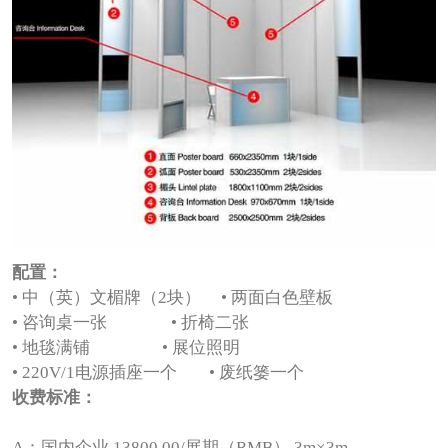
配置：
• 中（英）文楣牌（2块） • 两面白色壁板
• 咨询桌一张 • 折椅二张
• 地毯满铺 • 展位照明
• 220V/1电源插座一个 • 废纸篓一个
收费标准：
A：国内企业 13800.00/展期（RMB） 3m×3m