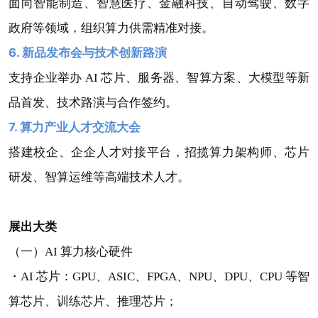
面向智能制造、智慧医疗、金融科技、自动驾驶、数字
政府等领域，组织算力供需精准对接。
6. 新品发布会与技术创新路演
支持企业举办 AI 芯片、服务器、智算方案、大模型等新
品首发、技术路演与合作签约。
7. 算力产业人才交流大会
搭建校企、企企人才对接平台，招揽算力架构师、芯片
研发、智算运维等高端技术人才。
展出大类
（一）AI 算力核心硬件
・AI 芯片：GPU、ASIC、FPGA、NPU、DPU、CPU 等智
算芯片、训练芯片、推理芯片；