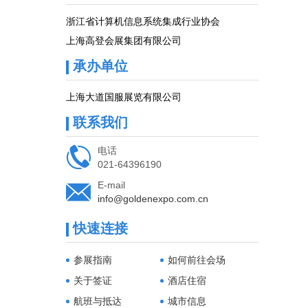
浙江省计算机信息系统集成行业协会
上海高登会展集团有限公司
承办单位
上海大道国服展览有限公司
联系我们

电话
021-64396190

E-mail
info@goldenexpo.com.cn
快速连接
参展指南
如何前往会场
关于签证
酒店住宿
航班与抵达
城市信息