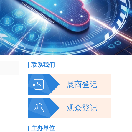
联系我们

展商登记

观众登记
主办单位